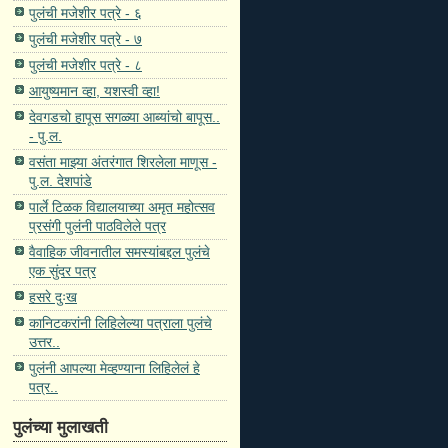
पुलंची मजेशीर पत्रे - ६
पुलंची मजेशीर पत्रे - ७
पुलंची मजेशीर पत्रे - ८
आयुष्यमान व्हा, यशस्वी व्हा!
देवगडचो हापूस सगळ्या आब्यांचो बापूस..
- पु.ल.
वसंता माझ्या अंतरंगात शिरलेला माणूस -
पु.ल. देशपांडे
पार्ले टिळक विद्यालयाच्या अमृत महोत्सव
प्रसंगी पुलंनी पाठविलेले पत्र
वैवाहिक जीवनातील समस्यांबद्दल पुलंचे
एक सुंदर पत्र
हसरे दुःख
कानिटकरांनी लिहिलेल्या पत्राला पुलंचे
उत्तर..
पुलंनी आपल्या मेव्हण्याना लिहिलेलं हे
पत्र..
पुलंच्या मुलाखती