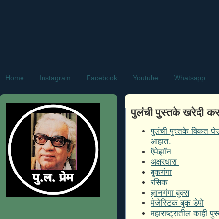
Home
Instagram
Facebook
Youtube
Whatsapp
पुलंची पुस्तके खरेदी 
पुलंची पुस्तके विकत घ
आहात.
ऍमेझॉन
अक्षरधारा
बुकगंगा
रसिक
ज्ञानगंगा बुक्स
मेजेस्टिक बुक डेपो
महाराष्ट्रातील काही पुस्