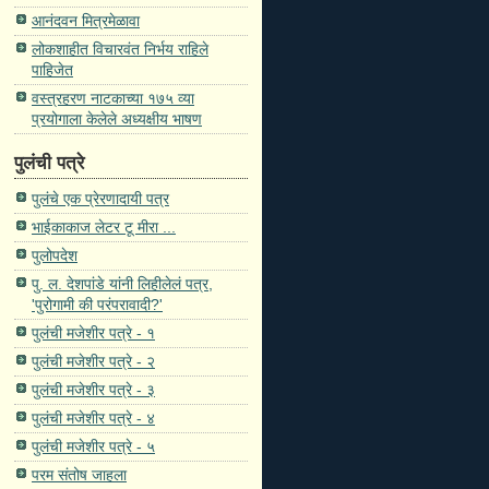
आनंदवन मित्रमेळावा
लोकशाहीत विचारवंत निर्भय राहिले
पाहिजेत
वस्त्रहरण नाटकाच्या १७५ व्या
प्रयोगाला केलेले अध्यक्षीय भाषण
पुलंची पत्रे
पुलंचे एक प्रेरणादायी पत्र
भाईकाकाज लेटर टू मीरा ...
पुलोपदेश
पु. ल. देशपांडे यांनी लिहीलेलं पत्र,
'पुरोगामी की परंपरावादी?'
पुलंची मजेशीर पत्रे - १
पुलंची मजेशीर पत्रे - २
पुलंची मजेशीर पत्रे - ३
पुलंची मजेशीर पत्रे - ४
पुलंची मजेशीर पत्रे - ५
परम संतोष जाहला