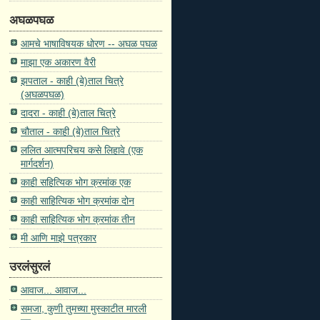
अघळपघळ
आमचे भाषाविषयक धोरण -- अघळ पघळ
माझा एक अकारण वैरी
झपताल - काही (बे)ताल चित्रे
(अघळपघळ)
दादरा - काही (बे)ताल चित्रे
चौताल - काही (बे)ताल चित्रे
ललित आत्मपरिचय कसे लिहावे (एक
मार्गदर्शन)
काही सहित्यिक भोग क्रमांक एक
काही साहित्यिक भोग क्रमांक दोन
काही साहित्यिक भोग क्रमांक तीन
मी आणि माझे पत्रकार
उरलंसुरलं
आवाज... आवाज...
समजा, कुणी तुमच्या मुस्काटीत मारली