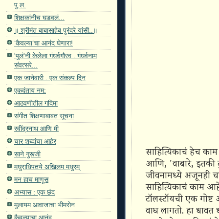
पु.ल.
शिक्षकांनीच घडवलं...
॥ श्रीमंत बाबासाहेब पुरंदरे यांसी..॥
‘कैवल्या’चा आनंद घेणारा!
'पुलं'नी केलेला गंधर्वगौरव : गंधर्वनाम
संवत्सरे...
एक जानेवारी : एक संकल्प दिन
एकदंताय नम:
आठवणीतील गदिमा
संगीत शिक्षणाबाबत सूचना
रवींद्रनाथ आणि मी
चार शब्दांचा आहेर
साहित्यिकाचं हेच का
साने गुरूजी
आणि, 'वाबारे, इतकी 
मधुराधिपतये अखिलम मधुरम्
जीवनामध्ये अजूनही चा
मन हाच माणूस
साहित्यिकाचं काम आह
अभ्यास : एक छंद
टॉलस्टॉयची एक गोष्ट 
मुलायम आवाजाचा भीमसेन
वाघ लागतो. हा धावत 
कैवल्याचा आनंद