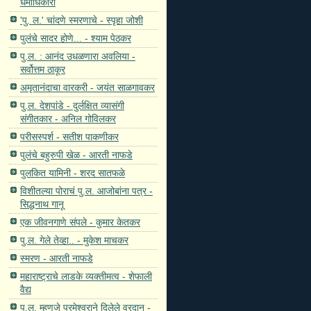
धर्माधिकारी
'पु. ल‌.' चांदणे स्मरणाचे - स्पृहा जोशी
पुलंचे सादर होणे... - श्याम पेठकर
पु.ल. : आनंद उधळणारा अवलिया -
सर्वोत्तम ठाकूर
अमृतानंदाचा वारकरी - जयंत साळगावकर
पु.ल. देशपांडे - दुर्लक्षित व्यासंगी
संगीतकार - अनिल गोविलकर
परीसस्पर्श - सतीश पाकणीकर
पुलंचे बहुरुपी खेळ - आरती नाफडे
पुलकित यामिनी - शरद सातफळे
विशीतल्या पोराचं पु.ल. आजोबांना पत्र -
सिद्धनाथ गानू
एक जीवनगाणे संपले - कुमार केतकर
पु.ल. गेले तेव्हा.. - मुकेश माचकर
स्मरण - आरती नाफडे
महाराष्ट्राचे लाडके व्यक्तीमत्व - शेफाली
वैद्य
पु.ल. म्हणजे परमेश्‍वराने दिलेले वरदान -