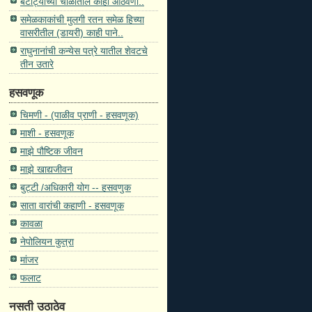
बटाट्याच्या चाळीतील काही आठवणी..
समेळकाकांची मुलगी रतन समेळ हिच्या
वासरीतील (डायरी) काही पाने..
राघुनानांची कन्येस पत्रे यातील शेवटचे
तीन उतारे
हसवणूक
चिमणी - (पाळीव प्राणी - हसवणूक)
माशी - हसवणूक
माझे पौष्टिक जीवन
माझे खाद्यजीवन
बुट्टी /अधिकारी योग -- हसवणुक
साता वारांची कहाणी - हसवणूक
कावळा
नेपोलियन कुत्रा
मांजर
फलाट
नसती उठाठेव