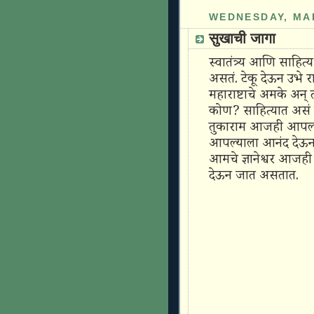
WEDNESDAY, MAR
सुखाची जागा
स्वातंत्र्य आणि साहित
असतं. टेकू देऊन उभे र
महाराष्टाचे अमके अन
कोण? साहित्यात असं हो
तुकाराम आजही आपल्
आपल्याला आनंद देऊन 
आमचे ज्ञानेश्वर आजह
देऊन जात असतात.