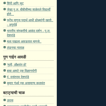
शिंपी आणि सुट
जेव्हा पु.ल. बीबीसीच्या शाळेतले विद्यार्थी
होते...
फ्रेंच माणूस पदार्थ आधी डोळ्यांनी खातो..
- अपूर्वाई
भारतीय संस्कृतीचे आकंठ दर्शन - पु.ल.
देशपांडे
मला पाह्यला आवडतात माणसे..
लंडनचा नाताळ
गुण गाईन आवडी
'मुली, औक्षवंत हो'
बाबा आमटे एक विज्ञानयोगी
पं. वसंतराव देशपांडे
कुमार गंधर्व एक असामान्य कलावंत
बटाट्याची चाळ
उपास