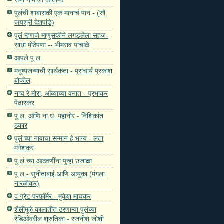
पुलंची शाबासकी एक मानाचं पान - (सौ.
जयश्री देशपांडे)
पुलं म्हणजे माणुसकीने लगडलेला सहज-
साधा मोठेपणा -- भीमराव पांचाळे
आपले पु.ल.
मनुष्यजन्माची सार्थकता - प्राचार्य प्रकाश
बोकील
नाच रे मोरा, आंब्याच्या वनात - प्रभाकर
पेंढारकर
पु.ल. आणि ना.ध. महानोर - निशिकांत
ठकार
पुलं'च्या नावाचा सन्मान हे भाग्य - लता
मंगेशकर
पु.लं.च्या आठवणींना पुन्हा उजाळा
पु.ल.- सुनीताबाई आणि आयुका (मंगला
नारळीकर)
द ग्रेट परफॉर्मर - मुकेश माचकर
शैलीमुळे कालातीत ठरणाऱ्या पुलंच्या
रेडिओवरील श्रुतिका - रजनीश जोशी