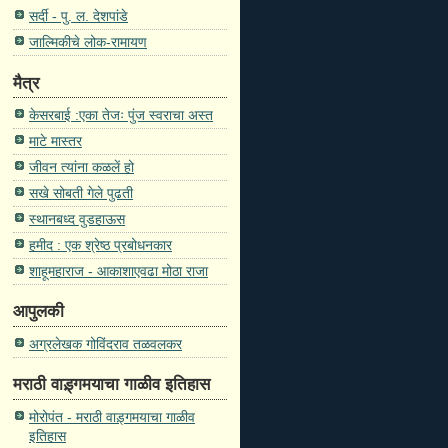
सर्दी - पु. ल. देशपांडे
जाल्मिकीचे लोक-रामायण
मैत्र
केसरबाई :एका तेजः पुंज स्वराचा अस्त
माटे मास्तर
जीवन त्यांना कळलें हो
सखे सोबती गेले पुढती
स्थानबध्द वुडहाऊस
हमीद : एक श्रेष्ठ प्रबोधनकार
शाहूमहाराज - आकाशाएवढा मोठा राजा
आपुलकी
अग्रलेखक गोविंदराव तळवलकर
मराठी वाड़्गमयाचा गाळीव इतिहास
मोरोपंत - मराठी वाड़्गमयाचा गाळीव
इतिहास