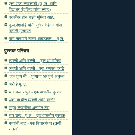
एका राजा लेखकाशी (पु. ल. आणि
विद्याधर पुंडलिक यांचा संवाद)
परफॉर्मर हीच माझी भूमिका आहे..
पु.ल.देशपांडे यांनी सुधीर बेडेकर यांना
दिलेली मुलाखत
मला नाचणारे तरुण आवडतात -- पु.ल.
पुस्तक परिचय
व्यक्ती आणि वल्ली -- बुक ओ मानिया
व्यक्ती आणि वल्ली - प्रा. गणपत हराळे
‘एक शून्य मी’ : शून्याचा अर्थपूर्ण अनुभव
असे हे पु. ल.
चार शब्द - पुलं - एक वाचनीय पुस्तक
अशा या वीस व्यक्ती आणि वल्ली!
समृद्ध लेखणीचा अनमोल ठेवा
चार शब्द - पु.ल. - एक वाचनीय पुस्तक
मण्यांची माळ - एक विचारमंथन (तन्वी
राऊत)