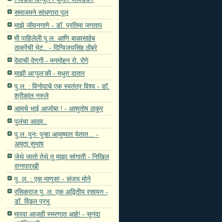
समाजमने सांधणारा पूल
माझे जीवनगाणे - डॉ. प्रतिमा जगताप
मी पाहिलेली पु.ल. आणि बाळासाहेब
ठाकरेंची भेट.. - दिग्विजयसिंह ठोंबरे
देवाची देणगी - मनमोहन रो. रोगे
माझी आ‘पुल’की - मधुरा दातार
पु.ल. : विनोदाचे एक स्वतंत्र विश्व - डॉ.
श्रीकांत नरुले
आमचे भाई आजोबा ! - आशुतोष ठाकूर
पुलंचा आठव..
पु.ल. पुनः पुन्हा आयुष्यात येतात... -
अमृता सुभाष
जेथे जातो तेथे तू माझा सांगाती - निखिल
रत्नपारखी
पु. ल. : एक माणूस! - संजय मोने
रसिकराज पु. ल. एक अद्वितीय रसायन -
डॉ. विठ्ठल प्रभू
मारवा आजही स्मरणात आहे! - सुनंदा