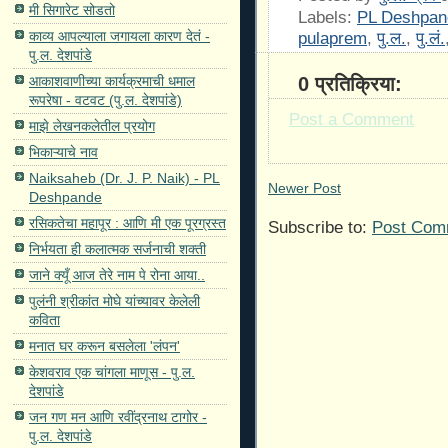
मी सिगारेट सोडतो
Labels:
PL Deshpan
काव्य आपल्याला जगायला कारण देतं -
pulaprem
,
पु.ल.
,
पु.लं.
पु.ल. देशपांडे
आकाशवाणीच्या कार्यक्रमाची धमाल
0 प्रतिक्रिया:
रूपरेषा - वटवट (पु.ल. देशपांडे)
Post a Comment
माझे लेखनकलेतील प्रयोग
भिकाऱ्याचे नाव
Naiksaheb (Dr. J. P. Naik) - PL
Newer Post
Deshpande
रसिकतेचा महापूर : आणि मी एक पूरग्रस्त
Subscribe to:
Post Com
निर्भयता ही कलात्मक सर्जनाची शक्ती
जाने क्यूँ आज तेरे नाम पे रोना आया..
पुलंनी श्रीकांत मोघे यांच्यावर केलेली
कविता
मनात घर करून बसलेला 'लंपन'
केशवराव एक चांगला माणूस - पु.ल.
देशपांडे
जन गण मन आणि रवींद्रनाथ टागोर -
पु.ल. देशपांडे