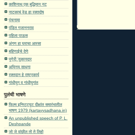
काशिनाथ एक बुद्धिमान नट
नाटकाचं वेड हा रक्तदोष
पंचनामा
पंडित गजाननराव
पहिला पाऊस
अंगण हा घराचा आरसा
बहिणाईचे देणे
पुणेरी 'दुकानदार
अभिनय साधना
रक्तदान हे राष्ट्रकार्य
गांधीयुग व गांधीयुगांत
पुलंची भाषणे
फिल्म इन्स्टिट्यूट दीक्षांत समारंभातील
भाषण 1979 (kartavysadhana.in)
An unpublished speech of P. L.
Deshpande
जो जे वांछील तो ते लिहो