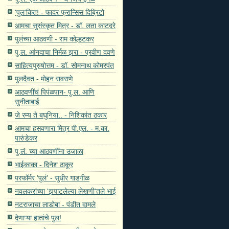
'पुल'कित! - फादर फ्रान्सिस दिब्रिटो
आमचा सुसंस्कृत मित्र - डॉ. लता काटदरे
पुलंच्या आठवणी - राम कोल्हटकर
पु.ल. आंनदाचा निर्मळ झरा - प्रवीण दवणे
साहित्यपुरुषोत्तम - डॉ. सोमनाथ कोमरपंत
पुलदैवत - मोहन रावराणे
आठवणींचं पिपंळपान- पु.ल. आणि
सुनीताबाई
जे रम्य ते बघुनिया.. - निशिकांत ठकार
आमचा हसवणारा मित्र पी.एल. - म.का.
पारुंडेकर
पु.लं. च्या आठवणींना उजाळा
भाईकाका - दिनेश ठाकूर
परफॉर्मर ’पुलं’ - सुधीर गाडगीळ
नवलकरांच्या 'झपाटलेल्या लेखणी'तले भाई
नटराजाचा लाडोबा - पंडीत दामले
देणाऱ्या हातांचे पुल!