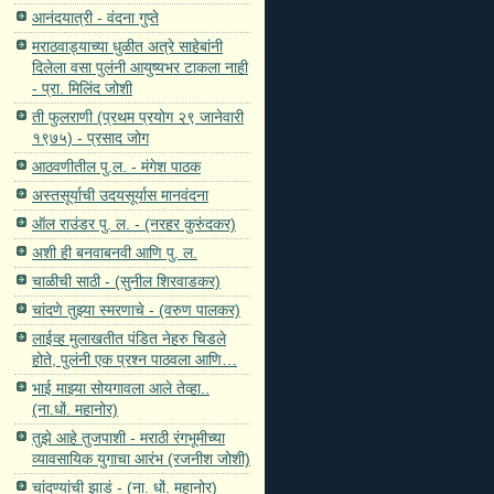
आनंदयात्री - वंदना गुप्ते
मराठवाड्याच्या धुळीत अत्रे साहेबांनी
दिलेला वसा पुलंनी आयुष्यभर टाकला नाही
- प्रा. मिलिंद जोशी
ती फुलराणी (प्रथम प्रयोग २९ जानेवारी
१९७५) - प्रसाद जोग
आठवणीतील पु.ल. - मंगेश पाठक
अस्तसूर्याची उदयसूर्यास मानवंदना
ऑल राउंडर पु. ल. - (नरहर कुरुंदकर)
अशी ही बनवाबनवी आणि पु. ल.
चाळीची साठी - (सुनील शिरवाडकर)
चांदणे तुझ्या स्मरणाचे - (वरुण पालकर)
लाईव्ह मुलाखतीत पंडित नेहरु चिडले
होते, पुलंनी एक प्रश्न पाठवला आणि…
भाई माझ्या सोयगावला आले तेव्हा..
(ना.धों. महानोर)
तुझे आहे तुजपाशी - मराठी रंगभूमीच्या
व्यावसायिक युगाचा आरंभ (रजनीश जोशी)
चांदण्यांची झाडं - (ना. धों. महानोर)