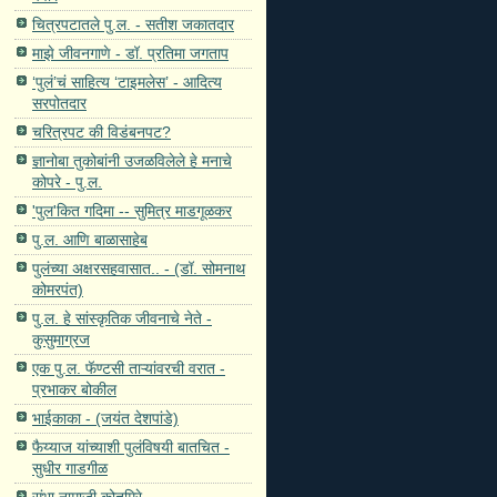
चित्रपटातले पु.ल. - सतीश जकातदार
माझे जीवनगाणे - डॉ. प्रतिमा जगताप
‘पुलं’चं साहित्य ‘टाइमलेस’ - आदित्य
सरपोतदार
चरित्रपट की विडंबनपट?
ज्ञानोबा तुकोबांनी उजळविलेले हे मनाचे
कोपरे - पु.ल.
'पुल'कित गदिमा -- सुमित्र माडगूळकर
पु.ल. आणि बाळासाहेब
पुलंच्या अक्षरसहवासात.. - (डॉ. सोमनाथ
कोमरपंत)
पु.ल. हे सांस्कृतिक जीवनाचे नेते -
कुसुमाग्रज
एक पु.ल. फॅण्टसी ताऱ्यांवरची वरात -
प्रभाकर बोकील
भाईकाका - (जयंत देशपांडे)
फैय्याज यांच्याशी पुलंविषयी बातचित -
सुधीर गाडगीळ
संभा नामाजी कोतमिरे