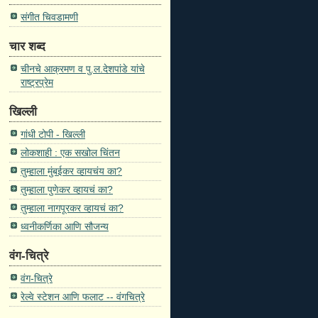
संगीत चिवडामणी
चार शब्द
चीनचे आक्रमण व पु.ल.देशपांडे यांचे
राष्ट्रप्रेम
खिल्ली
गांधी टोपी - खिल्ली
लोकशाही : एक सखोल चिंतन
तुम्हाला मुंबईकर व्हायचंय का?
तुम्हाला पुणेकर व्हायचं का?
तुम्हाला नागपूरकर व्हायचं का?
ध्वनीकर्णिका आणि सौजन्य
वंग-चित्रे
वंग-चित्रे
रेल्वे स्टेशन आणि फलाट -- वंगचित्रे