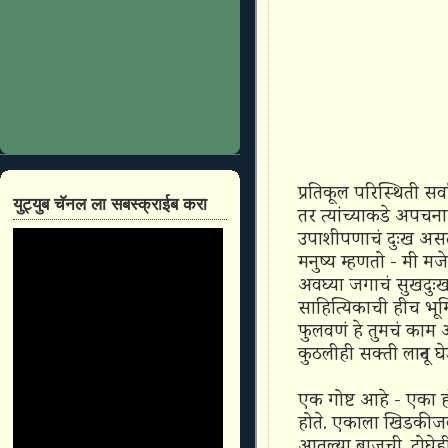
प्रतिकूल परिस्थिती सर्व
युट्युब चॅनल ला सबस्क्राईब करा
तर त्यांच्याकडे अपचन
उपाशीपणाचं दुःख असतं
मनुष्य म्हणतो - मी मज
अवघ्या जगाचं सुखदुः
साहित्यिकाची हीच भूम
फुलवणं हे तुमचं काम आह
कुठलीही सक्ती लादून घ
एक गोष्ट आहे - एका ह
होते. एकाला खिडकीजव