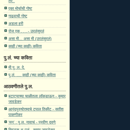
तर..
एका मोर्चाची गोष्ट
गाढवाची गोष्ट
अडला हरी
रोज एक . . . - उरलंसुरलं
असा मी... असा मी (उरलंसुरलं)
काही (च्या काही) कविता
पु.लं. च्या कविता
मी पु. ल. दे.
पु.लं. .... काही (च्या काही) कविता
आठवणीतले पु.ल.
बटाट्याच्या चाळीतला लॉकडाऊन - कुमार
जावडेकर
आनंदपुरुषोत्तमाचे टपाल तिकीट - सतीश
पाकणीकर
‘मन’ : पु.ल. नावाचं - प्रवीण दवणे
निवडक अ-पुलं - कुमार जावडेकर