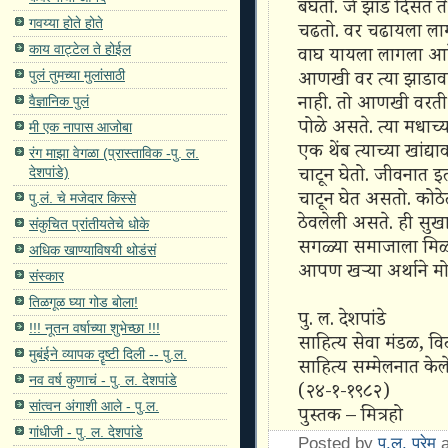
बघतो. जे झाड दिसतं त
गवय्या होते होते
चढतो. वर चढायला लागल्
काय वाट्टेल ते होईल
वाघ यायला लागला 
पुलं तुमच्या मुलांसाठी
आणखी वर त्या झाडा
नाही. तो आणखी वरती 
वैज्ञानिक पुलं
पोळे असते. त्या मधा
मी एक नापास आजोबा
एक थेंब त्याच्या खांद
रंग माझा वेगळा (प्रास्ताविक -पु. ल.
चाटून घेतो. जीवनात 
देशपांडे)
चाटून घेत असतो. को
पु.लं. चे मजेदार किस्से
ठेवलेली असते. ही सु
संकुचित प्रांतीयतेचे धोके
सगळ्या समाजाला मिळाव
अधिक खाण्याविषयी थोडंसं
आपण खऱ्या अर्थाने मोठ
संस्कार
तिळगूळ घ्या गोड बोला!
पु. ल. देशपांडे
!!! नूतन वर्षाच्या शुभेच्छा !!!
साहित्य सेवा मंडळ, वि
मुबंईने व्यापक दॄष्टी दिली -- पु.ल.
साहित्य सम्मेलनात के
नव वर्ष कुणाचं - पु. ल. देशपांडे
(२४-१-१९८२)
सांत्वन अंगाशी आले - पु.ल.
पुस्तक – मित्रहो
गांधीजी - पु. ल. देशपांडे
Posted by
पु.ल. प्रेम