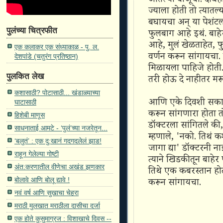
आतल्या बाजूची. दोघ
ज्याला होती तो त्यातल्
बघायचा अन् या पेशंटल
पुलंच्या चित्रफीत
फुलबाग आहे इथं. बाहेर
आहे, मुलं खेळताहेत, 
एक कलाकर एक संध्याकाळ - पु. ल.
वर्णन करून सांगायचा.
देशपांडे (चतुरंग प्रतिष्ठान)
मिळायला पाहिजे होती
पुलकित लेख
तरी होऊ दे नाहीतर मरू
कशासाठी? पोटासाठी... खंडाळ्याच्या
आणि एके दिवशी सकाळी
घाटासाठी
करून सांगणारा होता तो 
हिशेबी माणूस
डॉक्टरला सांगितले की,
साधनाताई आमटे - ‘पुलं’च्या नजरेतून...
म्हणाले, 'नको. तिथं 
‘बलुतं’ : एक दु:खानं गदगदलेलं झाड!
जागा द्या' डॉक्टरनी ना
राहून गेलेल्या गोष्टी
त्याने खिडकीतून बाहेर 
अंत:करणातील वीणेचा अखंड झणकार
तिथे एक कबरस्तान होतं.
बोलावे आणि बोलू द्यावे !
करून सांगायचा.
नवं वर्ष आणि सुखाचा चेहरा
मराठी मुलखात मराठीला दासीचा दर्जा
एक होते कुसुमाग्रज : विशाखाचे दिवस --