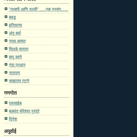
"व्यक्ती आणि वल्ली" .....एक प्रसंग......
बबडू
हरितात्या
अंतू बर्वा
नाथा कामत
चितळे मास्तर
बापू काणे
नंदा प्रधान
नारायण
सखाराम गटणे
गणगोत
रावसाहेब
बळवंत मोरेश्वर पुरंदरे
दिनेश
अपूर्वाई