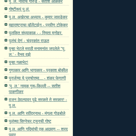
पु. ल. नावाचे गारुड - सतीश आळेकर
गोष्टीरूपं पु.लं.
पु.ल. अखेरचा अध्याय - कुमार जावडेकर
महाराष्ट्राचा व्हॅलेंटाईन - प्रवीण टोकेकर
पुलकित संध्याकाळ - - स्मिता मनोहर.
पुलंचं देणं - चंद्रकांत राऊत
पुन्हा भेटले मराठी मनामनांत जपलेले "पु.
ल.' - वैभव वझे
पुन्हा गळाभेट!
गुणाकार आणि भागाकार - प्रकाश बोकील
पुनर्जन्मा ये पुरुषोत्तमा... - शंकर फेणाणी
‘पु. ल.’ नामक गुरू-किल्ली -- सतीश
पाकणीकर
वजन ठेवल्यावर पुढे सरकते ते सरकार! -
पु.ल.
पु.ल. आणि रवींद्रनाथ - मंगला गोडबोले
पुलंच्या सिग्नेचर ट्यूनची गोष्ट
पु.ल. आणि गदिमांची एक आठवण -- शरद
पवार