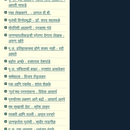
आरती नाफडे
एका लेखकाने.. - उत्पल वी.बी.
पुलंची विनोदबुद्धी - डॉ. शरद सालफळे
मोरपिशी आठवणी - प्रकाश गंधे
जगण्यापलीकडची प्रेरणा देणारा लेखक -
अरुण खोरे
पु.ल. इतिहासजमा होणे शक्य नाही - रवी
आमले
बहोत अच्छे - वसंतराव देशपांडे
पु.ल. संचिताची बखर - प्रशांत असलेकर
चष्मेवाला - विजय तेंडुलकर
एक आणि एकमेव - शांता शेळके
‘पुलं’च्या प्रस्तावना - विवेक आचार्य
पुरुषोत्तम लक्ष्मण आगे बढो - आचार्य अत्रे
मम सुखाची ठेव! - सुरेश ठाकूर
व्यक्ती आणि वल्ली - अतुल परचुरे
उत्स्फ़ूर्तता पुलंची - सुधीर गाडगीळ
पु.ल. एक आठवण - धनंजय इंगळे