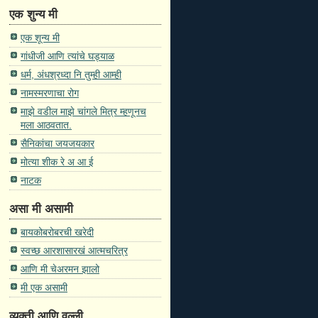
एक शुन्य मी
एक शून्य मी
गांधीजी आणि त्यांचे घड्याळ
धर्म, अंधश्रध्दा नि तुम्ही आम्ही
नामस्मरणाचा रोग
माझे वडील माझे चांगले मित्र म्हणूनच
मला आठवतात.
सैनिकांचा जयजयकार
मोत्या शीक रे अ आ ई
नाटक
असा मी असामी
बायकोबरोबरची खरेदी
स्वच्छ आरशासारखं आत्मचरित्र
आणि मी चेअरमन झालो
मी एक असामी
व्यक्ती आणि वल्ली