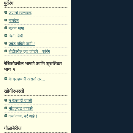
पुर्वरंग
जपानी खाणावळ
मायदेश
मलाय भाषा
चिनी शिंपी
उदंड पहिले पाणी !
बोटीवरील एक जोडपे - पूर्वरंग
रेडिओवरील भाषणे आणि श्रुतिका
भाग १
मी ब्रम्हचारी असतो तर...
खोगीरभरती
न पेलणारी पगडी
भांडकुदळ बायको
कसं काय, बरं आहे !
गोळाबेरीज