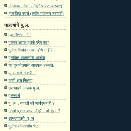
मोठ्यांच्या गोष्टी - (दिलीप प्रभावळकर)
‘पुल’कित स्पर्श (संदीप गजानन श्रोत्री)
चाहत्यांचे पु.ल.
एक जिप्सी....!!!
पुलंवर आपलं इतकं प्रेम का?
पुलंचा विनोद : आता होणे नाही?
पुलकित आठवणींचे आजोळ
या 'पुरुषोत्तमाने' आम्हाला हसवले.
पु .लं कडे नोकरी !!
काही अंश मिळावा
तरुणाईचे लाडके पु.ल.
पुलस्पर्श
पु. ल. : व्यक्ती की आनंदयात्री ?
गल्ली चुकलं काय ओ ह्ये... पी. एल. ?
आनंदयात्री. पु. ल
पुलंची संस्मरणीय भेट