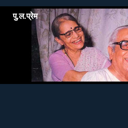
पु.ल.प्रेम