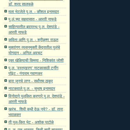
डॉ. शरद सालफळे
मला भेटलेले पु.ल. - कौशल इनामदार
पु.लं.च्या सहवासात - आरती नाफडे
साहित्यातील हृदयस्थ पु.ल. देशपांडे -
आरती नाफडे
कविता आणि पु.ल. - श्रीकृष्ण राऊत
मुक्तांगण व्यसनमुक्ती केंद्रातील पुलंचे
योगदान - अनिल अवचट
एका खेळियाची किमया - निशिकांत जोशी
पु.ल. 'वस्त्रहरण' नाटकासाठी टर्नींग
पॉइंट - गंगाराम गवाणकर
बारा जूनचे लग्न - सर्वोत्तम ठाकूर
नाटकवाले पु.ल. - सुभाष इनामदार
विनोदाने पुलकित करणारे पु.ल. देशपांडे -
आरती नाफडे
खरंच.. शिवी कधी देऊ नये? - डॉ. तारा
भवाळकर
ती पुल-कित भेट - अशोक पाटोळे
पु. ल. एक आठवण, किती सारी साठवण! -