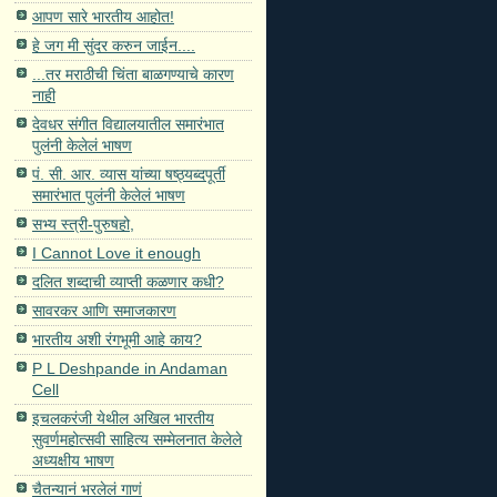
आपण सारे भारतीय आहोत!
हे जग मी सुंदर करुन जाईन....
...तर मराठीची चिंता बाळगण्याचे कारण
नाही
देवधर संगीत विद्यालयातील समारंभात
पुलंनी केलेलं भाषण
पं. सी. आर. व्यास यांच्या षष्ठ्यब्दपूर्ती
समारंभात पुलंनी केलेलं भाषण
सभ्य स्त्री-पुरुषहो,
I Cannot Love it enough
दलित शब्दाची व्याप्ती कळणार कधी?
सावरकर आणि समाजकारण
भारतीय अशी रंगभूमी आहे काय?
P L Deshpande in Andaman
Cell
इचलकरंजी येथील अखिल भारतीय
सुवर्णमहोत्सवी साहित्य सम्मेलनात केलेले
अध्यक्षीय भाषण
चैतन्यानं भरलेलं गाणं